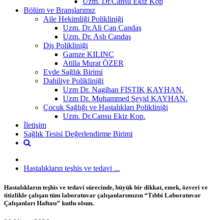
Uzm. Dr.Cansu Ekiz Kop
Bölüm ve Branşlarımız
Aile Hekimliği Polikliniği
Uzm. Dr.Ali Can Candaş
Uzm. Dr. Aslı Candaş
Diş Polikliniği
Gamze KILINÇ
Atilla Murat ÖZER
Evde Sağlık Birimi
Dahiliye Polikliniği
Uzm Dr. Nagihan FISTIK KAYHAN.
Uzm Dr. Muhammed Seyid KAYHAN.
Çocuk Sağlığı ve Hastalıkları Polikliniği
Uzm. Dr.Cansu Ekiz Kop.
İletişim
Sağlık Tesisi Değerlendirme Birimi
Hastalıkların teşhis ve tedavi ...
Hastalıkların teşhis ve tedavi sürecinde, büyük bir dikkat, emek, özveri ve
titizlikle çalışan tüm laboratuvar çalışanlarımızın “Tıbbi Laboratuvar
Çalışanları Haftası” kutlu olsun.