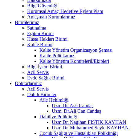
Hakkımızda
Bilgi Güvenliği
Kurumsal Amaç-Hedef ve Eylem Planı
Anlaşmalı Kurumlarımız
Birimlerimiz
Satınalma
Eğitim Birimi
Hasta Hakları Birimi
Kalite Birimi
Kalite Yönetim Organizasyon Şeması
Kalite Politikamız
Kalite Yönetim Komiteleriİ/Ekipleri
Bilgi İşlem Birimi
Acil Servis
Evde Sağlık Birimi
Doktorlarımız
Acil Servis
Dahili Birimler
Aile Hekimliği
Uzm Dr. Aslı Candaş
Uzm. Dr.Ali Can Candaş
Dahiliye Polikliniği
Uzm Dr. Nagihan FISTIK KAYHAN
Uzm Dr. Muhammed Seyid KAYHAN
Çocuk Sağlığı ve Hastalıkları Polikliniği